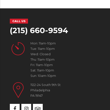
CALL US
(215) 660-9594
Mon: 11am-10pm
Tue: 11am-10pm
Wed: Closed
Thu: 11am-10pm
Fri: 11am-10pm
Sat: 11am-10pm
Sun: 10am-10pm
1122-24 South 9th St
Philadelphia
PA 19147