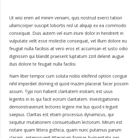
Ut wisi enim ad minim veniam, quis nostrud exerci tation
ullamcorper suscipit lobortis nisl ut aliquip ex ea commodo
consequat. Duis autem vel eum iriure dolor in hendrerit in
vulputate velit esse molestie consequat, vel illum dolore eu
feugiat nulla facilisis at vero eros et accumsan et iusto odio
dignissim qui blandit praesent luptatum zzril delenit augue
duis dolore te feugait nulla facilisi.
Nam liber tempor cum soluta nobis eleifend option congue
nihil imperdiet doming id quod mazim placerat facer possim
assum. Typi non habent claritatem insitam; est usus
legentis in iis qui facit eorum claritatem. Investigationes
demonstraverunt lectores legere me lius quod ii legunt
saepius. Claritas est etiam processus dynamicus, qui
sequitur mutationem consuetudium lectorum. Mirum est
notare quam littera gothica, quam nunc putamus parum
claram, anteposuerit litterarum formas humanitatis per